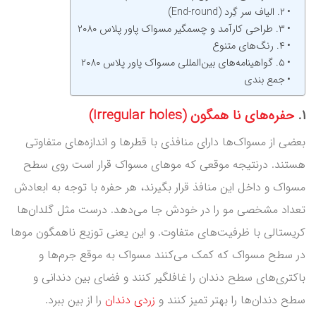
۲. الیاف سر گِرد (End-round)
۳. طراحی کارآمد و چسمگیر مسواک پاور پلاس ۲۰۸۰
۴. رنگ‌های متنوع
۵. گواهینامه‌های بین‌المللی مسواک پاور پلاس ۲۰۸۰
جمع بندی
۱.
حفره‌های نا همگون (Irregular holes)
بعضی از مسواک‌ها دارای منافذی با قطرها و اندازه‌های متفاوتی
هستند. درنتیجه موقعی که موهای مسواک قرار است روی سطح
مسواک و داخل این منافذ قرار بگیرند، هر حفره با توجه به ابعادش
تعداد مشخصی مو را در خودش جا می‌دهد. درست مثل گلدان‌ها
کریستالی با ظرفیت‌های متفاوت. و این یعنی توزیع ناهمگون موها
در سطح مسواک که کمک می‌کنند مسواک به موقع جرم‌ها و
باکتری‌های سطح دندان را غافلگیر کنند و فضای بین دندانی و
سطح دندان‌ها را بهتر تمیز کنند و
زردی دندان
را از بین ببرد.