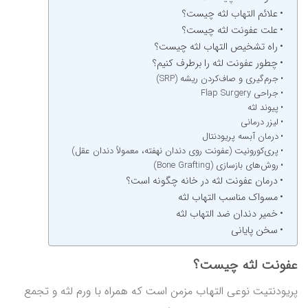
علائم التهاب لثه چیست؟
علت عفونت لثه چیست؟
راه تشخیص التهاب لثه چیست؟
چطور عفونت لثه را برطرف کنیم؟
جرم‌گیری و صاف‌کردن ریشه (SRP)
جراحی Flap Surgery
پیوند لثه
لیزر درمانی
درمان آبسه پریودنتال
پری‌کورونیت (عفونت روی دندان نهفته، معمولاً دندان عقل)
روش‌های بازسازی (Bone Grafting)
درمان عفونت لثه در خانه چگونه است؟
مسواک مناسب التهاب لثه
خمیر دندان ضد التهاب لثه
سخن پایانی
عفونت لثه چیست؟
پریودنتیت نوعی التهاب مزمن است که همراه با ورم لثه و تجمع