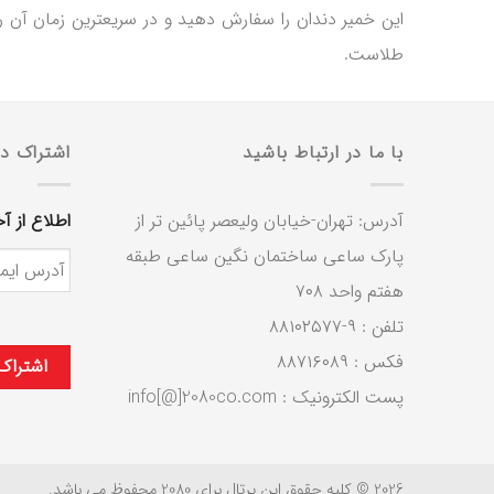
این خمیر دندان را سفارش دهید و در سریعترین زمان آن 
طلاست.
با ما در ارتباط باشید
اشتراک در
آدرس: تهران-خیابان ولیعصر پائین تر از
اطلاع از آخری
پارک ساعی ساختمان نگین ساعی طبقه
هفتم واحد ۷۰۸
تلفن : ۹-۸۸۱۰۲۵۷۷
فکس : ۸۸۷۱۶۰۸۹
پست الکترونیک : info[@]2080co.com
2026 © کلیه حقوق این پرتال برای 2080 محفوظ می باشد.