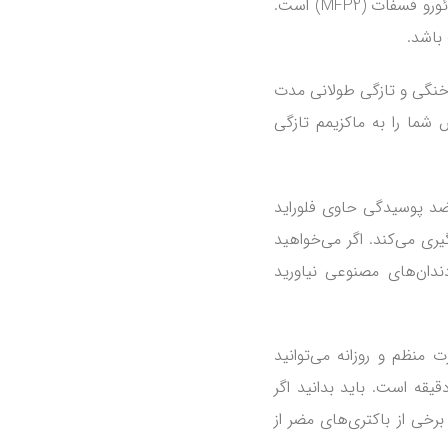
حاوی سدیم فلوراید (NaF)، فلوراید قلع (SnF2) و مونوفلوئورو فسفات (MFP2) است.
باشد.
خنگی و تازگی طولانی مدت
۲۰ مانند نامش تنفس شما را به ماکزیمم تازگی
ضد پوسیدگی حاوی فلوراید
یری می‌کند. اگر می‌خواهید
روی به دندان‌های مصنوعی نیاورید
ا به صورت منظم و روزانه می‌توانید
اده کنید، توصیه برند ۲۰۸۰ رزی ۲ مرتبه به مدت ۲ دقیقه است. باید بدانید اگر
ت برخی از باکتری‌های مضر از